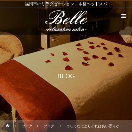
福岡市のリラクゼーション、本格ヘッドスパ
BLOG
ブログ
ブログ
そしてなによりそれは良い香りがする️リュックに常に入れて気になる時にささっと使ってます。 @スタッフのマル注！本来は“死海のマッド（泥）のパワーでお肌のキメを整え、ベビーライクなすべすべの足に導くフットクリームです。 ガチガチかかとの集中ケアにぴったりの尿素配合で、硬くなったかかとを柔らかくします。"というガチガチ鏡餅をベビーのように整えてくれる製品です。#西新 #福岡市 #リンパマッサージ#塗るマグネシウム#ミネラル#リラクゼーションサロン福岡市#死海#死海泥#サロン商材#サロン商材卸 (Instagram)