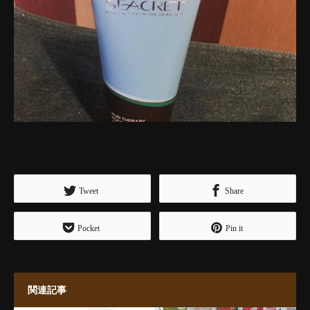
Tweet
Share
Pocket
Pin it
関連記事