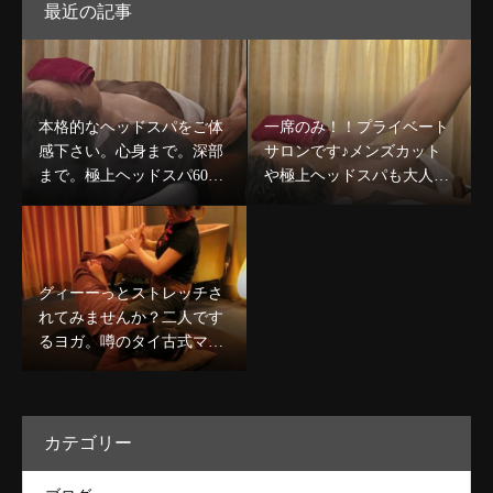
最近の記事
本格的なヘッドスパをご体
一席のみ！！プライベート
感下さい。心身まで。深部
サロンです♪メンズカット
まで。極上ヘッドスパ60分
や極上ヘッドスパも大人気
コース￥8,980〜デコルテケ
です☆
ア込のコースも人気★
グィーーっとストレッチさ
れてみませんか？二人です
るヨガ。噂のタイ古式マッ
サージで心身ほぐしましょ
う★
カテゴリー