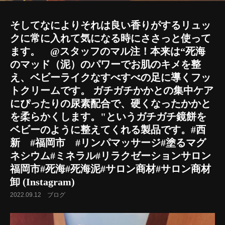
そしてなによりそれは良い香りがする️リュッ
クに常に入れて気になる時にささっと使って
ます。 @スタッフのマル注！本来は“死海
のマッド（泥）のパワーでお肌のキメを整
え、ベビーライクなすべすべの足に導くフッ
トクリームです。 ガチガチかかとの集中ケア
にぴったりの尿素配合で、硬くなったかかと
を柔らかくします。"というガチガチ鏡餅を
ベビーのように整えてくれる製品です。#西
新 #福岡市 #リンパマッサージ#塗るマグ
ネシウム#ミネラル#リラクゼーションサロン
福岡市#死海#死海泥#サロン商材#サロン商材
卸 (Instagram)
2022.09.12
ブログ