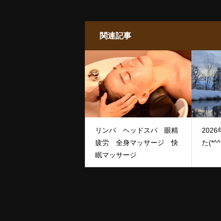
関連記事
リンパ ヘッドスパ 眼精
202
疲労 全身マッサージ 快
た(*^^
眠マッサージ