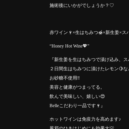
施術後にいかがでしょうか？♡
赤ワイン🍷×生はちみつ🍯×新生姜×スハ
“Honey Hot Wine💖”
『新生姜を生はちみつで漬け込み、スハ
２日間生はちみつに漬けたレモン🍋な
お砂糖不使用‼️
美容と健康がつまってる。
飲んで美味しい、嬉しい😍
Belleこだわり一品です🍷』
ホットワインは免疫力を高めます♪
風邪のひきはじめにも効果大💡