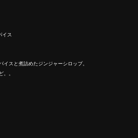
゚イス
゚イスと煮詰めたジンジャーシロップ。
ど。。