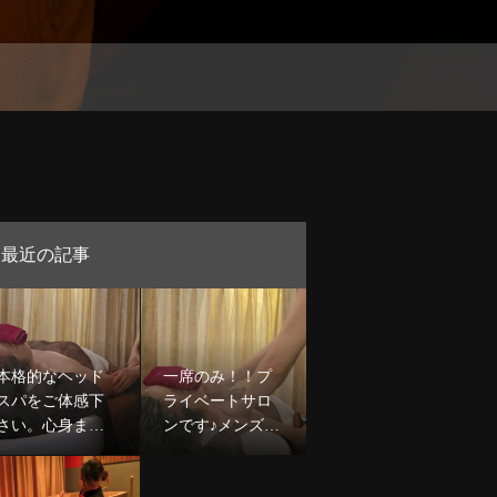
最近の記事
本格的なヘッド
一席のみ！！プ
スパをご体感下
ライベートサロ
さい。心身ま
ンです♪メンズカ
で。深部まで。
ットや極上ヘッ
極上ヘッドスパ6
ドスパも大人気