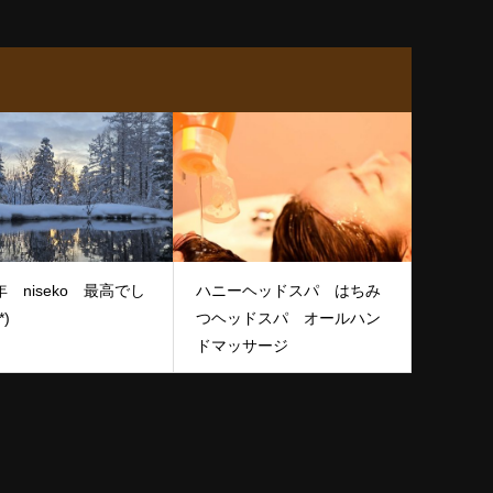
6年 niseko 最高でし
ハニーヘッドスパ はちみ
*)
つヘッドスパ オールハン
ドマッサージ