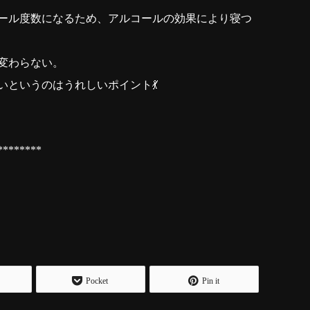
コール度数になるため、アルコールの効果により寝つ
゙変わらない。
というのはうれしいポイント💃
********
Pocket
Pin it