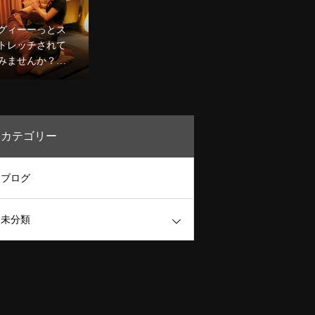
0分コース￥8,98
です☆
0〜デコルテケア
グィーーっとス
込のコースも人
トレッチされて
気★
みませんか？二
人でするヨガ。
噂のタイ古式マ
ッサージで心身
ほぐしましょう
カテゴリー
★
ブログ
未分類