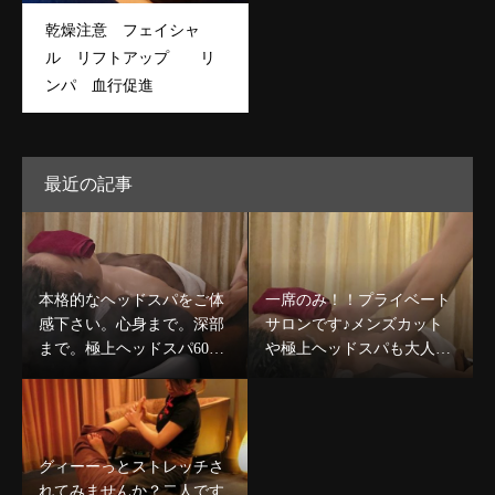
乾燥注意 フェイシャ
ル リフトアップ リ
ンパ 血行促進
最近の記事
本格的なヘッドスパをご体
一席のみ！！プライベート
感下さい。心身まで。深部
サロンです♪メンズカット
まで。極上ヘッドスパ60分
や極上ヘッドスパも大人気
コース￥8,980〜デコルテケ
です☆
ア込のコースも人気★
グィーーっとストレッチさ
れてみませんか？二人です