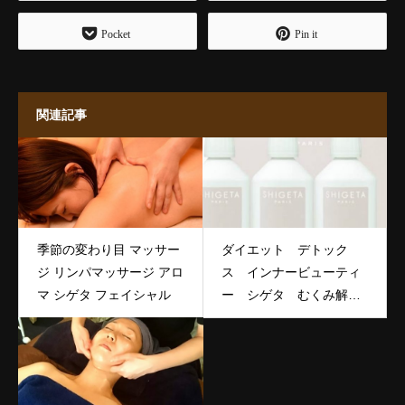
Pocket
Pin it
関連記事
季節の変わり目 マッサー
ダイエット デトック
ジ リンパマッサージ アロ
ス インナービューティ
マ シゲタ フェイシャル
ー シゲタ むくみ解
消 健康美人