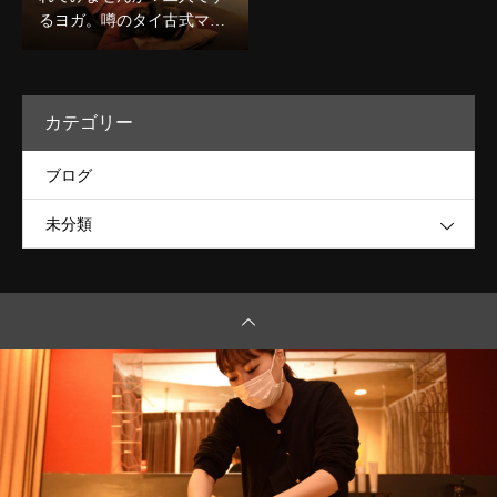
るヨガ。噂のタイ古式マッ
サージで心身ほぐしましょ
う★
カテゴリー
ブログ
未分類