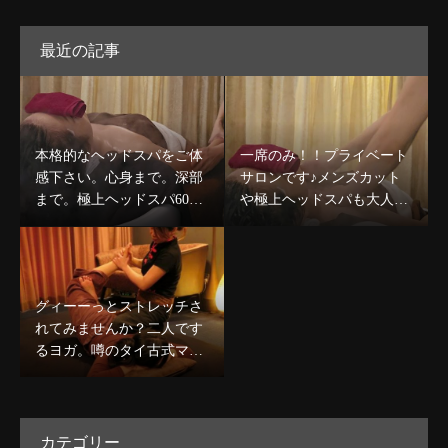
最近の記事
本格的なヘッドスパをご体
一席のみ！！プライベート
感下さい。心身まで。深部
サロンです♪メンズカット
まで。極上ヘッドスパ60分
や極上ヘッドスパも大人気
コース￥8,980〜デコルテケ
です☆
ア込のコースも人気★
グィーーっとストレッチさ
れてみませんか？二人です
るヨガ。噂のタイ古式マッ
サージで心身ほぐしましょ
う★
カテゴリー