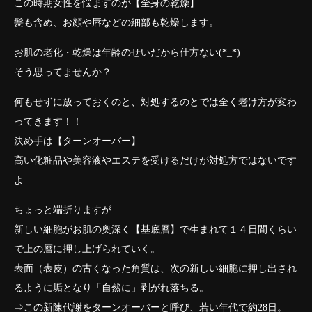
この時期女性を悩ますのが【全身の乾燥】
髪も含め、お顔や唇などの細部も乾燥します。
お肌の老化・乾燥は年齢のせいだから仕方ない(*_*)
そう思ってませんか？
何もせずに放っておくのと、対処するのとでは全く老け方が変わ
ってきます！！
決め手は【ターンオーバー】
高い化粧品や美容液やエステを受けるだけが対処方ではないです
よ
ちょっと端折りますが
新しい細胞がお肌の奥深く【基底層】で生まれて１４日間くらい
で上の層に押し上げられていく。
表面（表皮）の古くなった角質は、次の新しい細胞に押し出され
るように垢となり「自然に」剥がれ落ちる。
⇒この新陳代謝をターンオーバーと呼び、若い年代で約28日。