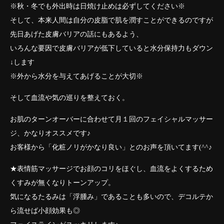
※秋・冬でも外出時は日焼け止めは必ずしてください※
そして、本来人間は自分の皮脂で肌を潤すことができるのですが
先日あげた皮膚バリアの話にもあるよう、
いろんな要因で皮膚バリアが低下していると水分保持力もダウン
↓します
※外から水分を与えてあげることが大切※
そして血流や気の巡りを整えておく。
お肌のターンオーバーに合わせて月１回のフェイシャルマッサー
ジ、かなりオススメです♪
お客様から「化粧ノリがかなり良い」とのお声を頂いてます(^^♪
★表情筋マッサージでお顔のコリをほぐし、血流をよくするため
くすみが無くなりトーンアップ。
気になるたるみは「浮腫み」であることも多いので、デコルテか
ら流せば小顔効果も◎