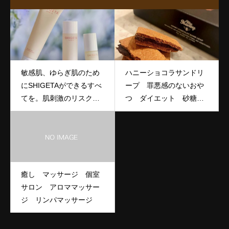
敏感肌、ゆらぎ肌のため
ハニーショコラサンドリ
にSHIGETAができるすべ
ープ 罪悪感のないおや
てを。肌刺激のリスクを
つ ダイエット 砂糖不
減らし、どこまでも肌に
使用
やさしく。季節の変わり
目や、生活環境が変化し
た時にも。使うたび、自
分の肌が好きになる心地
癒し マッサージ 個室
よさを感じて。保存料フ
サロン アロママッサー
リー。 温の変化といった
ジ リンパマッサージ
環境的ストレス、そして
仕事、人間関係などから
なる社会的、心理的スト