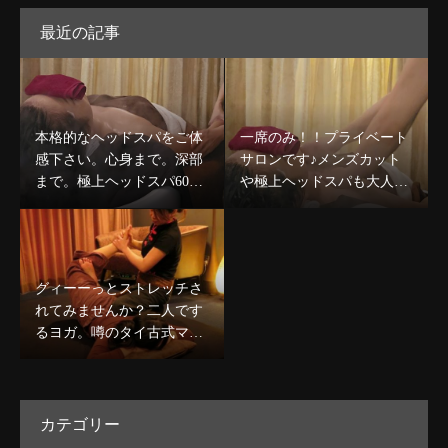
レスなどが考えられま
最近の記事
す。また、ゆきすぎた抗
菌＆除菌ケアも、肌を保
護する役割を持つ肌常在
菌を減らしてしまうた
本格的なヘッドスパをご体
一席のみ！！プライベート
め、刺激を引き起こしが
感下さい。心身まで。深部
サロンです♪メンズカット
ちなのだとか。さらに、
まで。極上ヘッドスパ60分
や極上ヘッドスパも大人気
化粧品のほどんどに使用
コース￥8,980〜デコルテケ
です☆
されている保存料も、肌
ア込のコースも人気★
刺激となる大きな原因の
ひとつとなります。5日間
グィーーっとストレッチさ
のスターターキットもあ
れてみませんか？二人です
りますので是非お試しく
るヨガ。噂のタイ古式マッ
ださい#シゲタ#フェイシ
サージで心身ほぐしましょ
ャル#バランシング#敏感
う★
肌#お肌に優しい#西新#
リラクゼーション#オスス
カテゴリー
メ#美肌 (Instagram)