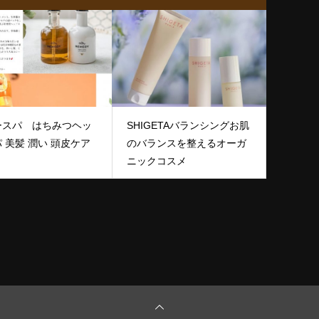
ースパ はちみつヘッ
SHIGETAバランシングお肌
ドスパ 美髪 潤い 頭皮ケア
のバランスを整えるオーガ
ニックコスメ