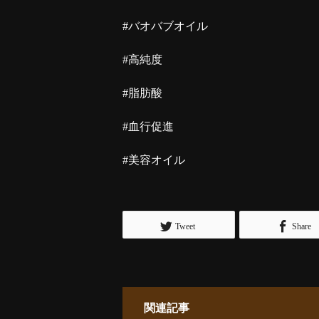
#
バオバブオイル
#
高純度
#
脂肪酸
#
血行促進
#
美容オイル
Tweet
Share
関連記事