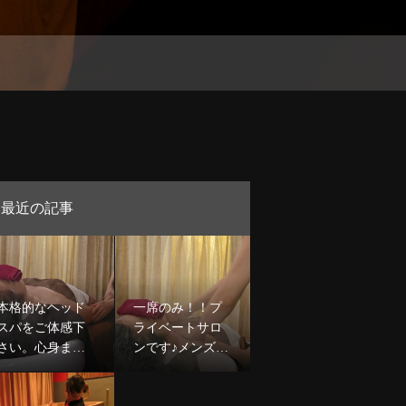
最近の記事
本格的なヘッド
一席のみ！！プ
スパをご体感下
ライベートサロ
さい。心身ま
ンです♪メンズカ
で。深部まで。
ットや極上ヘッ
極上ヘッドスパ6
ドスパも大人気