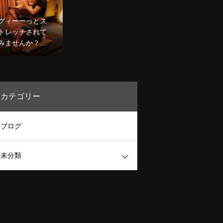
0分コース￥8,98
です☆
0〜デコルテケア
グィーーっとス
込のコースも人
トレッチされて
気★
みませんか？二
人でするヨガ。
噂のタイ古式マ
ッサージで心身
ほぐしましょう
カテゴリー
★
ブログ
未分類