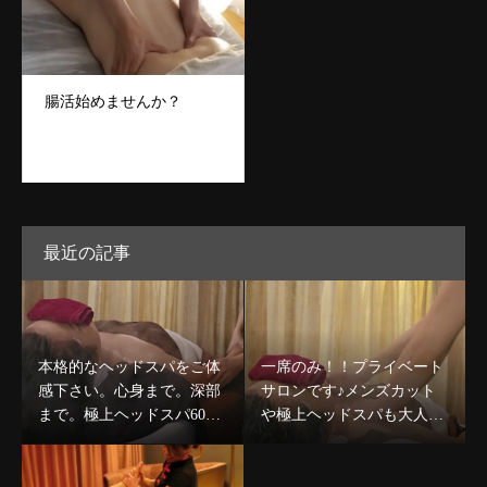
腸活始めませんか？
最近の記事
本格的なヘッドスパをご体
一席のみ！！プライベート
感下さい。心身まで。深部
サロンです♪メンズカット
まで。極上ヘッドスパ60分
や極上ヘッドスパも大人気
コース￥8,980〜デコルテケ
です☆
ア込のコースも人気★