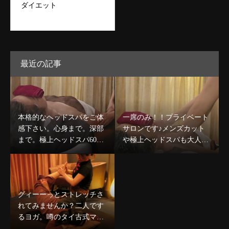
ダイエット
最近の記事
本格的なヘッドスパをご体
一席のみ！！プライベート
感下さい。心身まで。深部
サロンです♪メンズカット
まで。極上ヘッドスパ60分
や極上ヘッドスパも大人気
コース￥8,980〜デコルテケ
です☆
ア込のコースも人気★
グィーーっとストレッチさ
れてみませんか？二人です
るヨガ。噂のタイ古式マッ
サージで心身ほぐしましょ