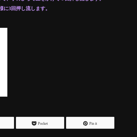
様に3回押し流します。
Pocket
Pin it