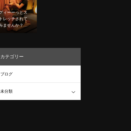
0分コース￥8,98
です☆
0〜デコルテケア
グィーーっとス
込のコースも人
トレッチされて
気★
みませんか？二
人でするヨガ。
噂のタイ古式マ
ッサージで心身
ほぐしましょう
カテゴリー
★
ブログ
未分類