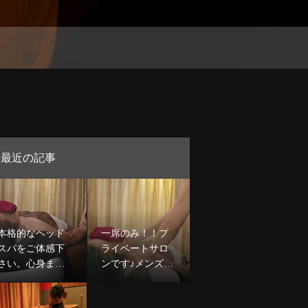
最近の記事
本格的なヘッド
一席のみ！！プ
スパをご体感下
ライベートサロ
さい。心身ま
ンです♪メンズカ
で。深部まで。
ットや極上ヘッ
極上ヘッドスパ6
ドスパも大人気