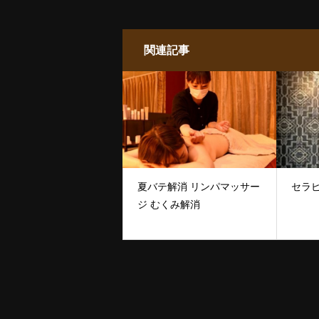
関連記事
夏バテ解消 リンパマッサー
セラ
ジ むくみ解消