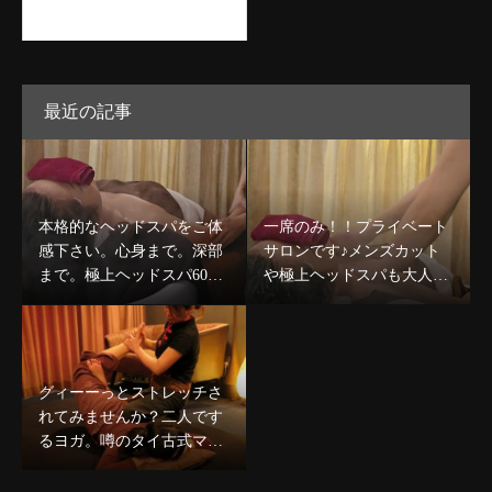
最近の記事
本格的なヘッドスパをご体
一席のみ！！プライベート
感下さい。心身まで。深部
サロンです♪メンズカット
まで。極上ヘッドスパ60分
や極上ヘッドスパも大人気
コース￥8,980〜デコルテケ
です☆
ア込のコースも人気★
グィーーっとストレッチさ
れてみませんか？二人です
るヨガ。噂のタイ古式マッ
サージで心身ほぐしましょ
う★