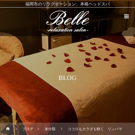
福岡市のリラクゼーション、本格ヘッドスパ
BLOG
ブログ
未分類
ココロもカラダも軽く リンパマッサージ ヘッドスパ タイ古式 もみほぐし フェイシャル リフレクソロジー