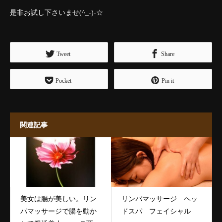
是非お試し下さいませ(^_-)-☆
Tweet
Share
Pocket
Pin it
関連記事
美女は腸が美しい。リン
リンパマッサージ ヘッ
パマッサージで腸を動か
ドスパ フェイシャル