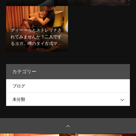
コース￥8,980〜デコルテケ
です☆
ア込のコースも人気★
グィーーっとストレッチさ
れてみませんか？二人です
るヨガ。噂のタイ古式マッ
サージで心身ほぐしましょ
う★
カテゴリー
ブログ
未分類