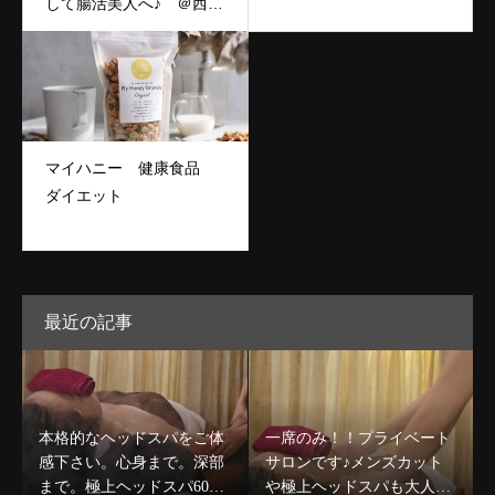
して腸活美人へ♪ ＠西新
リラクゼーションサロン
ベル
マイハニー 健康食品
ダイエット
最近の記事
本格的なヘッドスパをご体
一席のみ！！プライベート
感下さい。心身まで。深部
サロンです♪メンズカット
まで。極上ヘッドスパ60分
や極上ヘッドスパも大人気