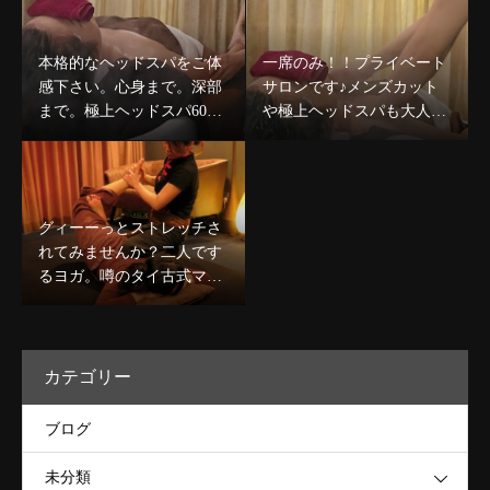
本格的なヘッドスパをご体
一席のみ！！プライベート
感下さい。心身まで。深部
サロンです♪メンズカット
まで。極上ヘッドスパ60分
や極上ヘッドスパも大人気
コース￥8,980〜デコルテケ
です☆
ア込のコースも人気★
グィーーっとストレッチさ
れてみませんか？二人です
るヨガ。噂のタイ古式マッ
サージで心身ほぐしましょ
う★
カテゴリー
ブログ
未分類