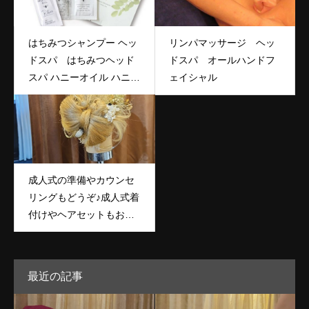
はちみつシャンプー ヘッ
リンパマッサージ ヘッ
ドスパ はちみつヘッド
ドスパ オールハンドフ
スパ ハニーオイル ハニー
ェイシャル
シャンプー
成人式の準備やカウンセ
リングもどうぞ♪成人式着
付けやヘアセットもおま
かせ下さい(*^^*)
最近の記事